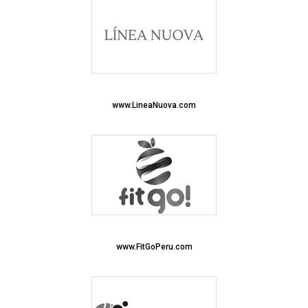
www.LineaNuova.com
www.FitGoPeru.com