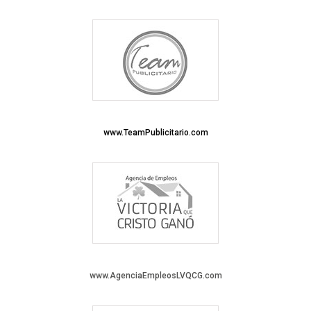
www.TeamPublicitario.com
www.AgenciaEmpleosLVQCG.com