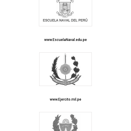
www.EscuelaNaval.edu.pe
www.Ejercito.mil.pe