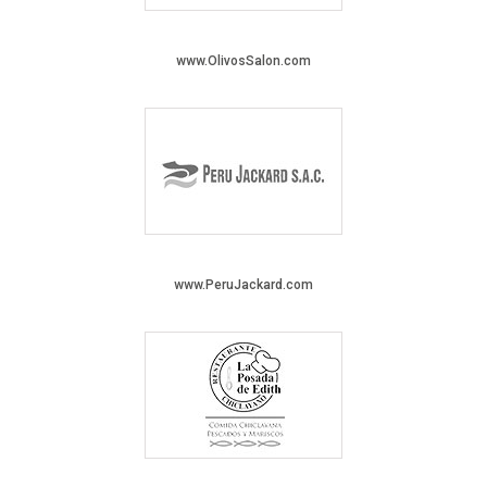
www.OlivosSalon.com
www.PeruJackard.com