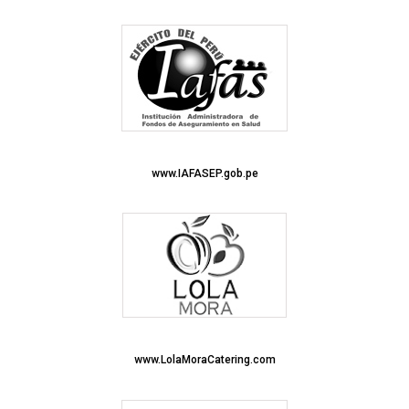
www.IAFASEP.gob.pe
www.LolaMoraCatering.com