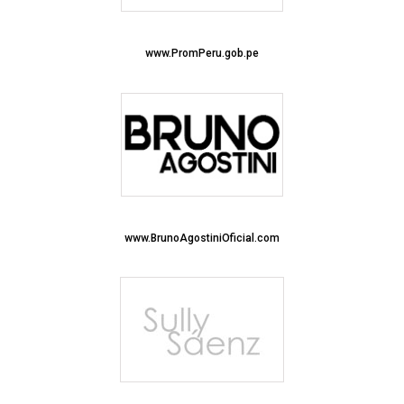
www.PromPeru.gob.pe
www.BrunoAgostiniOficial.com