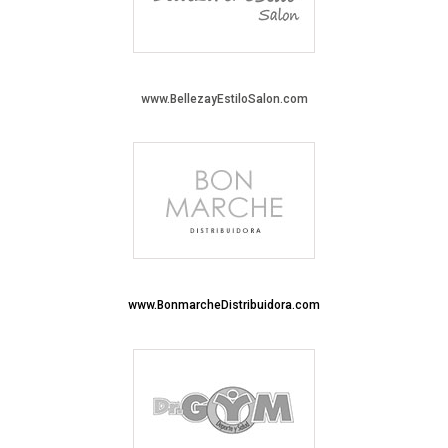
www.BellezayEstiloSalon.com
www.BonmarcheDistribuidora.com