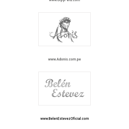
www.Adonis.com.pe
www.BelenEstevezOficial.com