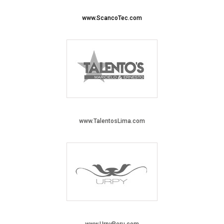
www.ScancoTec.com
www.TalentosLima.com
www.UrpyPeru.com