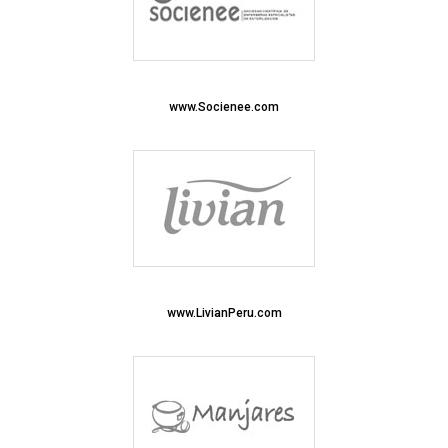
www.Socienee.com
www.LivianPeru.com