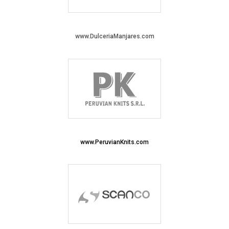
www.DulceriaManjares.com
www.PeruvianKnits.com