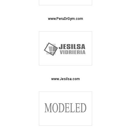
www.PeruDrGym.com
www.Jesilsa.com