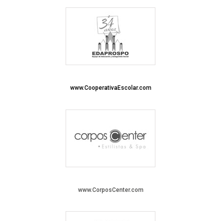
www.CooperativaEscolar.com
www.CorposCenter.com