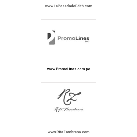
www.LaPosadadeEdith.com
www.PromoLines.com.pe
www.RitaZambrano.com