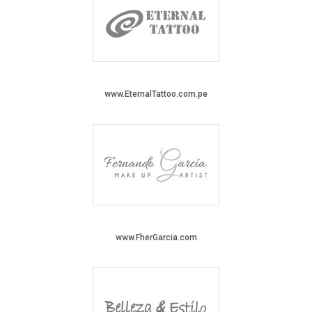
www.EternalTattoo.com.pe
www.FherGarcia.com