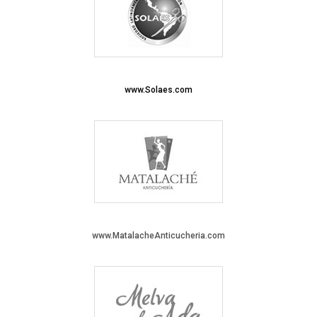
www.Solaes.com
www.MatalacheAnticucheria.com