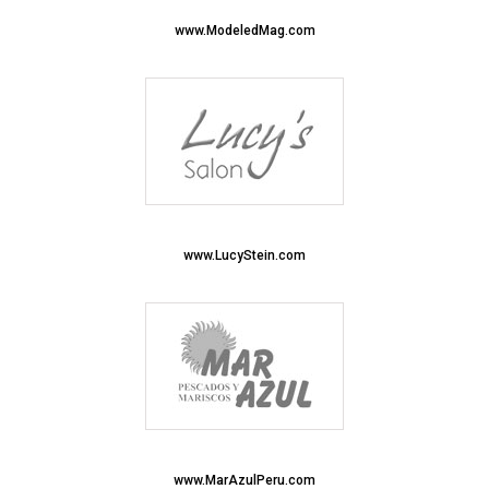
www.ModeledMag.com
www.LucyStein.com
www.MarAzulPeru.com